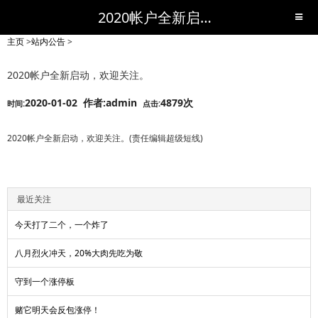
2020帐户全新启动，欢迎关注。-站内公告-短线黑马,短线股票,短线炒股,实战,荐股,操盘,超级短线,令人叹为观止的短线炒股!-超级短线
主页
>
站内公告
>
2020帐户全新启动，欢迎关注。
2020-01-02 作者:admin
4879次
时间:
点击:
2020帐户全新启动，欢迎关注。(责任编辑超级短线)
最近关注
今天打了二个，一个炸了
八月烈火冲天，20%大肉先吃为敬
守到一个涨停板
赌它明天会反包涨停！