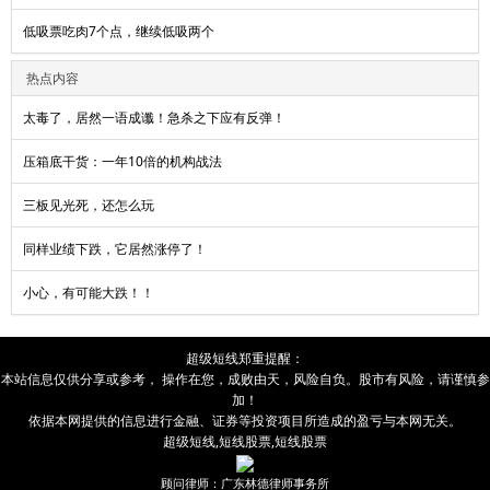
低吸票吃肉7个点，继续低吸两个
热点内容
太毒了，居然一语成谶！急杀之下应有反弹！
压箱底干货：一年10倍的机构战法
三板见光死，还怎么玩
同样业绩下跌，它居然涨停了！
小心，有可能大跌！！
超级短线
郑重提醒：
本站信息仅供分享或参考， 操作在您，成败由
天
，风险自负。股市有风险，请谨慎参
加！
依据本网提供的信息进行金融、证券等投资项目所造成的盈亏与本网无关。
超级短线
,
短线股票
,
短线股票
顾问律师：广东林德律师事务所