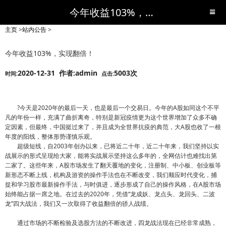
今年收益103%，实现翻倍！-站内公告-短线黑马,短线股票,短线炒股,实战,荐股,操盘,超级短线,令人叹为观止的短线炒股!-超级短线
主页
>
站内公告
>
今年收益103%，实现翻倍！
2020-12-31 作者:admin
5003次
时间:
点击:
?今天是2020年的最后一天，也是最后一个交易日。今年的A股如同这个不平
凡的年份一样，充满了曲折离奇，特别是新冠疫情更为这个世界增加了众多不确
定因素，但最终，中国挺过来了，并且成为全世界抗疫的典范，大A股也收了一根
年度的阳线，整体形势谨慎乐观。
超级短线，自2003年创办以来，已将近二十年，近二十年来，我们坚持以实
战展示的形式呈现给大家，能将实战展示坚持这么多年的，全网估计也难找出第
二家了。这些年来，A股市场发生了翻天覆地的变化，注册制、中小板、创业板等
新形态不断上线，机构及游资的操作手法也在不断改变，我们顺应时代变化，捕
捉和学习股市最新操作手法，与时俱进，逐步形成了自己的操作风格，在A股市场
始终能占据一席之地。在过去的2020年，凭借“龙成妖、龙点头、龙回头、二波
龙”四大战法，我们又一次取得了收益翻倍的骄人战绩。
通过市场的不断检验及选股方法的不断改进，四龙战法现在已经非常成熟，