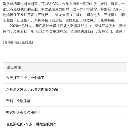
选股成功率也越来越高，可以这么说，今年市场里出现的牛股、妖股、疯股，全
部没有逃脱我们的选股。四龙战法威力四射，战斗力非常强悍。特别是12月份，
连续抓住了长虹美菱（三连板）、铁龙物流（二板）、闽东电力（三连板）、朗
姿股份（四连板）、东风科技（四连板）这些妖股，收益飚升，最终翻番。
2020年已过去，我们将始终保持旺盛的激情和战斗力，继续征战股市，历经
风雨，终见彩虹，相信2021年会更加辉煌。请继续关注我们，支持我们。谢谢！
(责任编辑超级短线)
最近关注
今天打了二个，一个炸了
八月烈火冲天，20%大肉先吃为敬
守到一个涨停板
赌它明天会反包涨停！
低吸票吃肉7个点，继续低吸两个