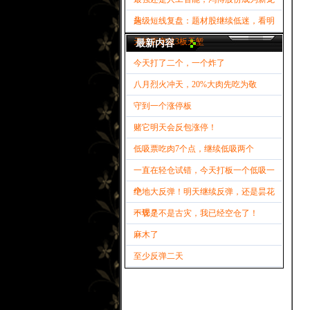
头
超级短线复盘：题材股继续低迷，看明
天能否突破3板天堑
最新内容
今天打了二个，一个炸了
八月烈火冲天，20%大肉先吃为敬
守到一个涨停板
赌它明天会反包涨停！
低吸票吃肉7个点，继续低吸两个
一直在轻仓试错，今天打板一个低吸一
个
绝地大反弹！明天继续反弹，还是昙花
一现？
不管是不是古灾，我已经空仓了！
麻木了
至少反弹二天