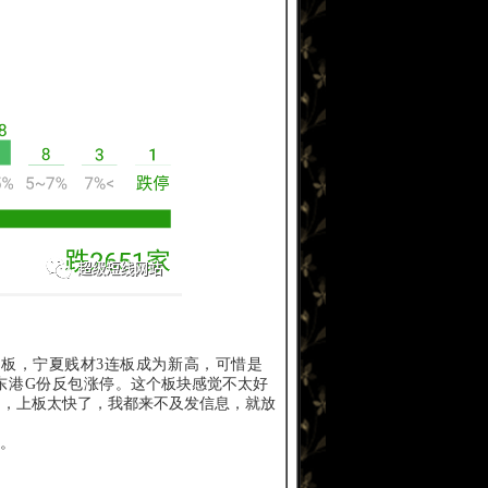
6板，宁夏贱材3连板成为新高，可惜是
东港G份反包涨停
。这个板块感觉不太好
 ，上板太快了，我都来不及发信息，就放
。