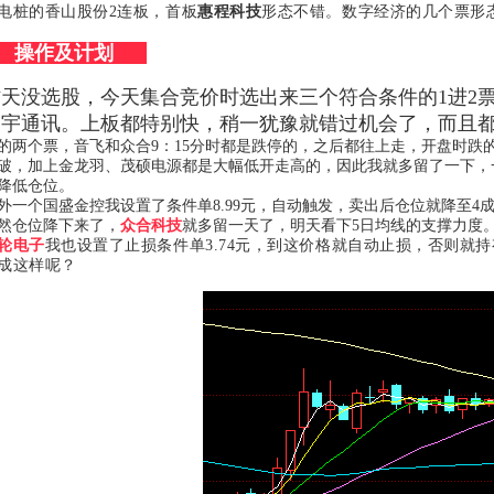
电桩的香山股份2连板，首板
惠程科技
形态不错。数字经济的几个票形
操作及计划
昨天没选股，今天集合竞价时选出来三个符合条件的1进2
通宇通讯。上板都特别快，稍一犹豫就错过机会了，而且
的两个票，音飞和众合9：15分时都是跌停的，之后都往上走，开盘时跌
破，加上金龙羽、茂硕电源都是大幅低开走高的，因此我就多留了一下，
降低仓位。
外一个国盛金控我设置了条件单8.99元，自动触发，卖出后仓位就降至4
然仓位降下来了，
众合科技
就多留一天了，明天看下5日均线的支撑力度
轮电子
我也设置了止损条件单3.74元，到这价格就自动止损，否则就
成这样呢？