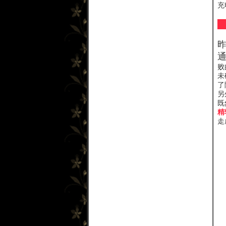
充
败
未
了
另
既
精
走