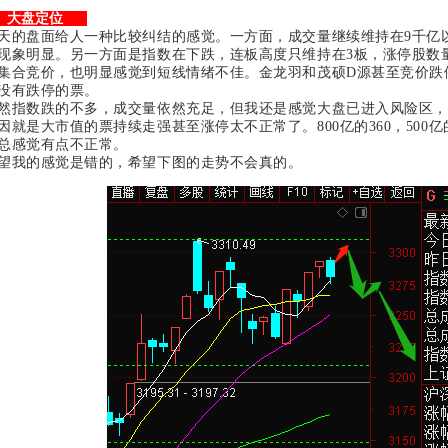
大盘定位
天的盘面给人一种比较纠结的感觉。一方面，成交量继续维持在9千亿
现象明显。另一方面是指数在下跌，连板高度只维持在3板，涨停股数
集合竞价，也明显感觉到短线情绪不佳。金龙羽和茂硕D源甚至竞价跌
没有跌停的票。
然指数跌的不多，成交量依然充足，但我还是感觉大盘已进入风险区，
因就是大市值的票持续走强甚至涨停太不正常了。800亿的360，500亿
总感觉有点不正常。
望我的感觉是错的，希望下图的走势不会真的。