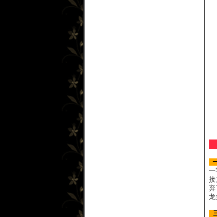
一
一
接
弃
龙
三