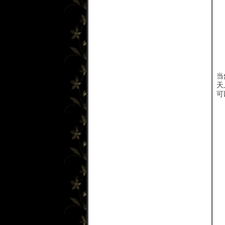
当
天
可