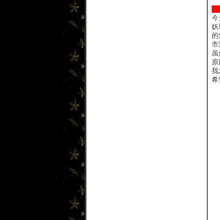
今
妖
的
市
虽
原
我
希