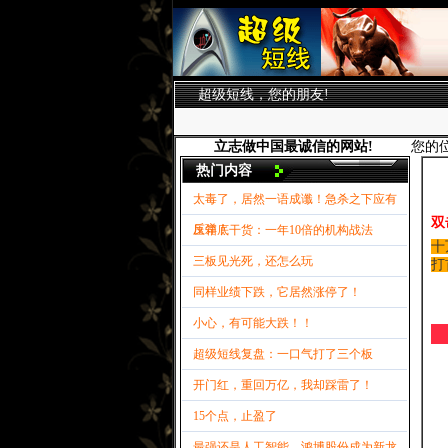
超级短线，您的朋友!
立志做中国最诚信的网站!
您的
热门内容
太毒了，居然一语成谶！急杀之下应有
双
反弹！
压箱底干货：一年10倍的机构战法
十
三板见光死，还怎么玩
打
同样业绩下跌，它居然涨停了！
小心，有可能大跌！！
超级短线复盘：一口气打了三个板
开门红，重回万亿，我却踩雷了！
15个点，止盈了
最强还是人工智能，鸿博股份成为新龙