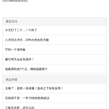
(责任编辑超级短线)
最近关注
今天打了二个，一个炸了
八月烈火冲天，20%大肉先吃为敬
守到一个涨停板
赌它明天会反包涨停！
低吸票吃肉7个点，继续低吸两个
热点内容
太毒了，居然一语成谶！急杀之下应有反弹！
压箱底干货：一年10倍的机构战法
三板见光死，还怎么玩