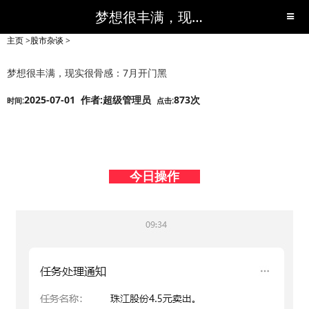
梦想很丰满，现实很骨感：7月开门黑-股市杂谈-短线黑马,短线股票,短线炒股,实战,荐股,操盘,超级短线,令人叹为观止的短线炒股!-超级短线
主页
>
股市杂谈
>
梦想很丰满，现实很骨感：7月开门黑
2025-07-01 作者:超级管理员
873次
时间:
点击:
今日操作