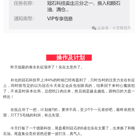
操作及计划
昨天低吸的泰永长征涨停了！实在太意外了。
补仓的冠石科技早上冲4%的时候已经有盈利了，只时当时的注意力全在长征
上，同时很笃定的以为冠石今天肯定会反包创新高的，结果回下来时心魔就犯
了，不肯及时保本出局，总想吃口肉出来，然后就是越走越低，跟狗日的大盘一
样怂！
在低点补了一把，计划做T的，要求不高，至少T个一元差价吧，最终依然失
望，只T了5毛钱的利润，有点失望。
今天打板了一个德新科技，尾盘看到冠石的6成仓实在太重了，出来换了和顺
石油。尾盘集合竞价居然还要一波打压，真气人。