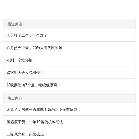
最近关注
今天打了二个，一个炸了
八月烈火冲天，20%大肉先吃为敬
守到一个涨停板
赌它明天会反包涨停！
低吸票吃肉7个点，继续低吸两个
热点内容
太毒了，居然一语成谶！急杀之下应有反弹！
压箱底干货：一年10倍的机构战法
三板见光死，还怎么玩