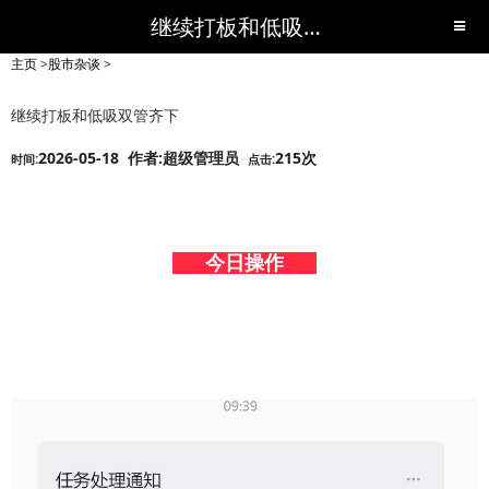
继续打板和低吸双管齐下-股市杂谈-短线黑马,短线股票,短线炒股,实战,荐股,操盘,超级短线,令人叹为观止的短线炒股!-超级短线
主页
>
股市杂谈
>
继续打板和低吸双管齐下
2026-05-18 作者:超级管理员
215次
时间:
点击:
今日操作