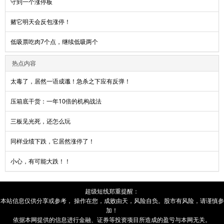
守到一个涨停板
赌它明天会反包涨停！
低吸票吃肉7个点，继续低吸两个
热点内容
太毒了，居然一语成谶！急杀之下应有反弹！
压箱底干货：一年10倍的机构战法
三板见光死，还怎么玩
同样业绩下跌，它居然涨停了！
小心，有可能大跌！！
超级短线
郑重提醒：
本站信息仅供分享或参考， 操作在您，成败由
天
，风险自负。股市有风险，请谨慎参
加！
依据本网提供的信息进行金融、证券等投资项目所造成的盈亏与本网无关。