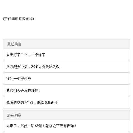
(责任编辑超级短线)
最近关注
今天打了二个，一个炸了
八月烈火冲天，20%大肉先吃为敬
守到一个涨停板
赌它明天会反包涨停！
低吸票吃肉7个点，继续低吸两个
热点内容
太毒了，居然一语成谶！急杀之下应有反弹！