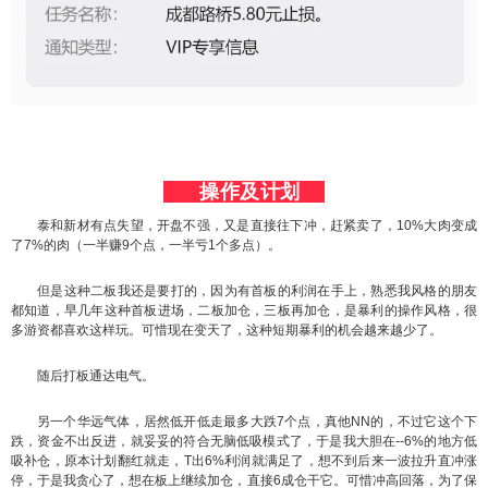
操作及计划
泰和新材有点失望，开盘不强，又是直接往下冲，赶紧卖了，10%大肉变成
了7%的肉（一半赚9个点，一半亏1个多点）。
但是这种二板我还是要打的，因为有首板的利润在手上，熟悉我风格的朋友
都知道，早几年这种首板进场，二板加仓，三板再加仓，是暴利的操作风格，很
多游资都喜欢这样玩。可惜现在变天了，这种短期暴利的机会越来越少了。
随后打板通达电气。
另一个华远气体，居然低开低走最多大跌7个点，真他NN的，不过它这个下
跌，资金不出反进，就妥妥的符合无脑低吸模式了，于是我大胆在--6%的地方低
吸补仓，原本计划翻红就走，T出6%利润就满足了，想不到后来一波拉升直冲涨
停，于是我贪心了，想在板上继续加仓，直接6成仓干它。可惜冲高回落，为了保