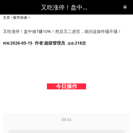
又吃涨停！盘中做T赚10%！然后又二进宫，就问这操作骚不骚！-股市杂谈-短线黑马,短线股票,短线炒股,实战,荐股,操盘,超级短线,令人叹为观止的短线炒股!-超级短线
主页
>
股市杂谈
>
又吃涨停！盘中做T赚10%！然后又二进宫，就问这操作骚不骚！
2026-05-15 作者:超级管理员
218次
时间:
点击:
今日操作