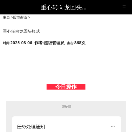
重心转向龙回头模式-股市杂谈-短线黑马,短线股票,短线炒股,实战,荐股,操盘,超级短线,令人叹为观止的短线炒股!-超级短线
主页
>
股市杂谈
>
重心转向龙回头模式
2025-08-06 作者:超级管理员
868次
时间:
点击:
今日操作