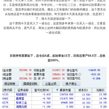
没机会，今天来个大跌，把昨天的封板资金悉数套牢，这个票盘子适中，洗盘充
分，又是绩优股和高分红股，年年分红，一年分红二三次，市值94亿的票累计分
红46亿，股息率比银行利息还高。概念上又有最热门的创新药概念，这个票无论
从短线还是中长线来看都值得投资的。昨天涨停今天莫名其妙大跌，也是邪门
了，我今天就进场试探一下。
这个票我今天是买入了一成仓位，这是我多年来第一次买入一成仓，主要是
近期风头不佳，底气不足，再加上这种大幅回调的票风险与机遇并存，所以先搞
一成仓试探。
目前持有股票如下，总仓位6成，起始资金10万，目前总资产68.9万，总收
益589%。