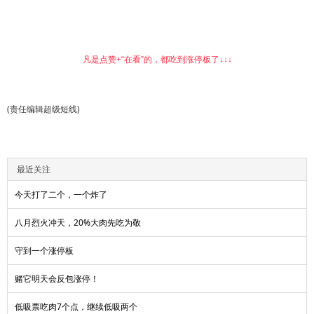
凡是点赞+“在看”的，都吃到涨停板了↓↓↓
(责任编辑超级短线)
最近关注
今天打了二个，一个炸了
八月烈火冲天，20%大肉先吃为敬
守到一个涨停板
赌它明天会反包涨停！
低吸票吃肉7个点，继续低吸两个