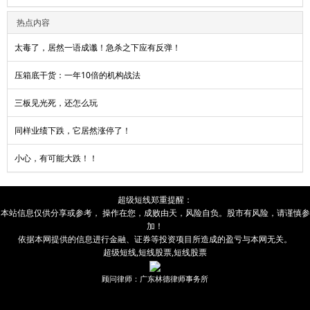
热点内容
太毒了，居然一语成谶！急杀之下应有反弹！
压箱底干货：一年10倍的机构战法
三板见光死，还怎么玩
同样业绩下跌，它居然涨停了！
小心，有可能大跌！！
超级短线
郑重提醒：
本站信息仅供分享或参考， 操作在您，成败由
天
，风险自负。股市有风险，请谨慎参
加！
依据本网提供的信息进行金融、证券等投资项目所造成的盈亏与本网无关。
超级短线
,
短线股票
,
短线股票
顾问律师：广东林德律师事务所