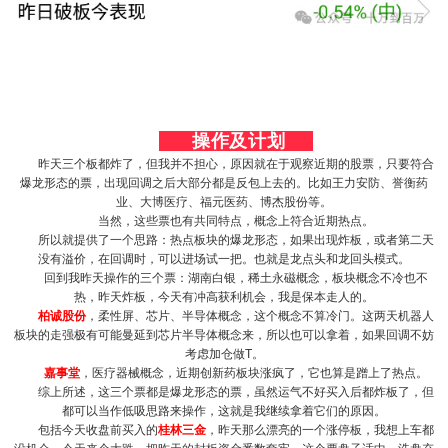
操作及计划
昨天三个板都炸了，但我并不担心，原因就在于观察近期的股票，只要符合
爆龙形态的票，出现回调之后大部分都是反包上去的。比如王力安防、誉衡药
业、大博医疗、福元医药、博杰股份等。
当然，这些票也有共同特点，概念上符合近期热点。
所以就提供了一个思路：热点板块的爆龙形态，如果出现炸板，或者第二天
没有溢价，在回调时，可以进场试一把。也就是龙点头和龙回头模式。
回到我昨天操作的三个票：湖南白银，稀土永磁概念，板块概念不冷也不
热，昨天炸板，今天有冲高获利机会，我是保本走人的。
柏诚股份
，柔性屏、芯片、半导体概念，这个概念不算冷门。这两天机器人
板块的走强极有可能曼延到芯片半导体概念来，所以也可以拿着，如果回调不妨
考虑加仓做T。
嘉事堂
，医疗器械概念，近期创新药板块涨疯了，它也算是蹭上了热点。
综上所述，这三个票都是爆龙形态的票，虽然运气不好买入后都炸板了，但
都可以当作低吸思路来操作，这就是我继续拿着它们的原因。
包括今天收盘前买入的
桂林三金
，昨天那么漂亮的一个涨停板，我想上车都