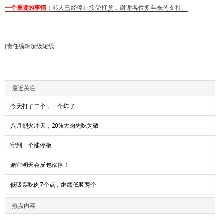
一个重要的事情：
鄙人已经停止接受打赏，谢谢各位多年来的支持。
(责任编辑超级短线)
最近关注
今天打了二个，一个炸了
八月烈火冲天，20%大肉先吃为敬
守到一个涨停板
赌它明天会反包涨停！
低吸票吃肉7个点，继续低吸两个
热点内容