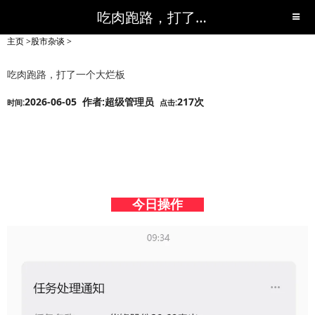
吃肉跑路，打了一个大烂板-股市杂谈-短线黑马,短线股票,短线炒股,实战,荐股,操盘,超级短线,令人叹为观止的短线炒股!-超级短线
主页
>
股市杂谈
>
吃肉跑路，打了一个大烂板
2026-06-05 作者:超级管理员
217次
时间:
点击:
今日操作