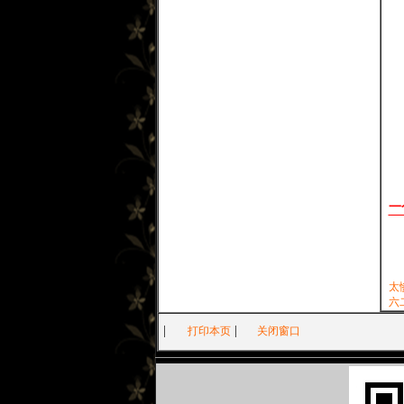
一
太
六
|
|
打印本页
关闭窗口