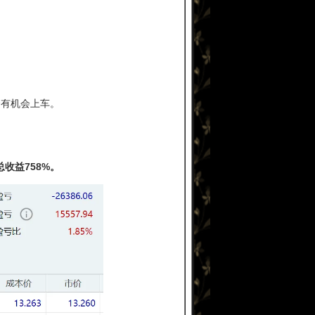
全有机会上车。
收益758%。