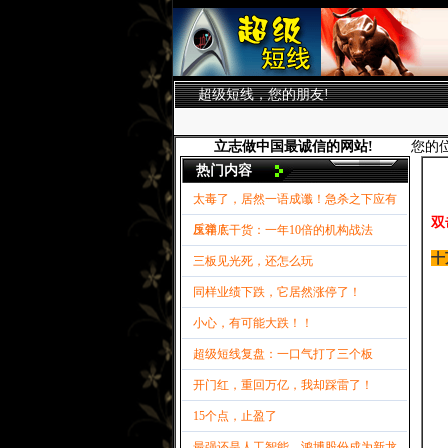
超级短线，您的朋友!
立志做中国最诚信的网站!
您的
热门内容
太毒了，居然一语成谶！急杀之下应有
双
反弹！
压箱底干货：一年10倍的机构战法
十
三板见光死，还怎么玩
同样业绩下跌，它居然涨停了！
小心，有可能大跌！！
超级短线复盘：一口气打了三个板
开门红，重回万亿，我却踩雷了！
15个点，止盈了
最强还是人工智能，鸿博股份成为新龙