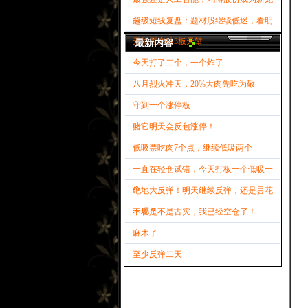
头
超级短线复盘：题材股继续低迷，看明
天能否突破3板天堑
最新内容
今天打了二个，一个炸了
八月烈火冲天，20%大肉先吃为敬
守到一个涨停板
赌它明天会反包涨停！
低吸票吃肉7个点，继续低吸两个
一直在轻仓试错，今天打板一个低吸一
个
绝地大反弹！明天继续反弹，还是昙花
一现？
不管是不是古灾，我已经空仓了！
麻木了
至少反弹二天