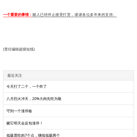
一个重要的事情：
鄙人已经停止接受打赏，谢谢各位多年来的支持。
(责任编辑超级短线)
最近关注
今天打了二个，一个炸了
八月烈火冲天，20%大肉先吃为敬
守到一个涨停板
赌它明天会反包涨停！
低吸票吃肉7个点，继续低吸两个