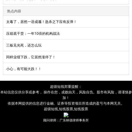
热点内容
太毒了，居然一语成谶！急杀之下应有反弹！
压箱底干货：一年10倍的机构战法
三板见光死，还怎么玩
同样业绩下跌，它居然涨停了！
小心，有可能大跌！！
超级短线
郑重提醒：
本站信息仅供分享或参考， 操作在您，成败由
天
，风险自负。股市有风险，请谨慎参
加！
依据本网提供的信息进行金融、证券等投资项目所造成的盈亏与本网无关。
超级短线
,
短线股票
,
短线股票
顾问律师：广东林德律师事务所