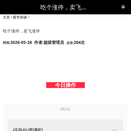
吃个涨停，卖飞涨停-股市杂谈-短线黑马,短线股票,短线炒股,实战,荐股,操盘,超级短线,令人叹为观止的短线炒股!-超级短线
主页
>
股市杂谈
>
吃个涨停，卖飞涨停
2026-05-28 作者:超级管理员
204次
时间:
点击:
今日操作