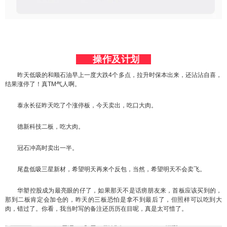
操作及计划
昨天低吸的和顺石油早上一度大跌4个多点，拉升时保本出来，还沾沾自喜，
结果涨停了！真TM气人啊。
泰永长征昨天吃了个涨停板，今天卖出，吃口大肉。
德新科技二板，吃大肉。
冠石冲高时卖出一半。
尾盘低吸三星新材，希望明天再来个反包，当然，希望明天不会卖飞。
华塑控股成为最亮眼的仔了，如果那天不是话痨朋友来，首板应该买到的，
那到二板肯定会加仓的，昨天的三板恐怕是拿不到最后了，但照样可以吃到大
肉，错过了。你看，我当时写的备注还历历在目呢，真是太可惜了。