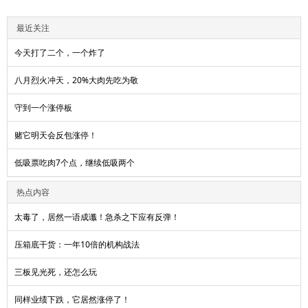
最近关注
今天打了二个，一个炸了
八月烈火冲天，20%大肉先吃为敬
守到一个涨停板
赌它明天会反包涨停！
低吸票吃肉7个点，继续低吸两个
热点内容
太毒了，居然一语成谶！急杀之下应有反弹！
压箱底干货：一年10倍的机构战法
三板见光死，还怎么玩
同样业绩下跌，它居然涨停了！