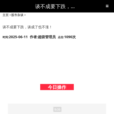
谈不成要下跌，谈成了也不涨！-股市杂谈-短线黑马,短线股票,短线炒股,实战,荐股,操盘,超级短线,令人叹为观止的短线炒股!-超级短线
主页
>
股市杂谈
>
谈不成要下跌，谈成了也不涨！
2025-06-11 作者:超级管理员
1090次
时间:
点击:
今日操作